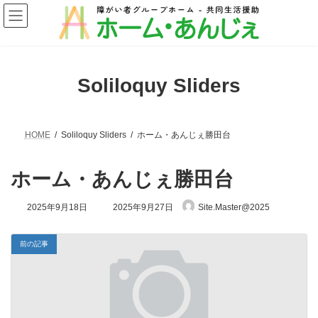
コ
ナ
ン
ビ
テ
ゲ
ン
ー
ツ
シ
へ
ョ
Soliloquy Sliders
ス
ン
キ
に
ッ
移
プ
動
HOME
Soliloquy Sliders
ホーム・あんじぇ勝田台
ホーム・あんじぇ勝田台
最
2025年9月18日
2025年9月27日
Site.Master@2025
終
更
新
前の記事
日
時
: